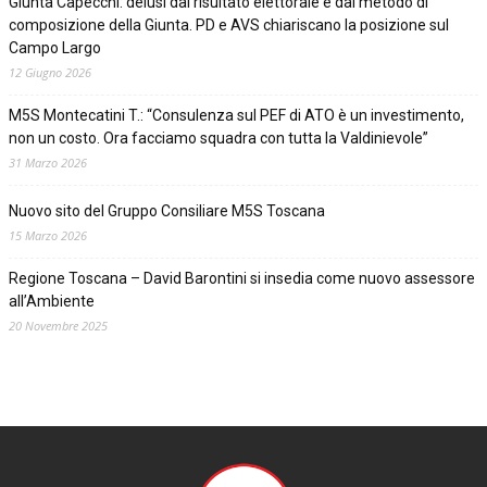
Giunta Capecchi: delusi dal risultato elettorale e dal metodo di
composizione della Giunta. PD e AVS chiariscano la posizione sul
Campo Largo
12 Giugno 2026
M5S Montecatini T.: “Consulenza sul PEF di ATO è un investimento,
non un costo. Ora facciamo squadra con tutta la Valdinievole”
31 Marzo 2026
Nuovo sito del Gruppo Consiliare M5S Toscana
15 Marzo 2026
Regione Toscana – David Barontini si insedia come nuovo assessore
all’Ambiente
20 Novembre 2025