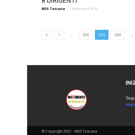
8 DIRIGENTI
M5S Toscana
-
1 Settembre 2015
...
...
1
258
259
260
INI
Segui
regi
© Copyright 2021 - M5S Toscana