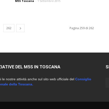
M5S Toscana
-
1 Settembre 2015
262
Pagina 259 di 262
ZIATIVE DEL M5S IN TOSCANA
S
 le nostre attività anche sul sito web ufficiale del
Consiglio
onale della Toscana.