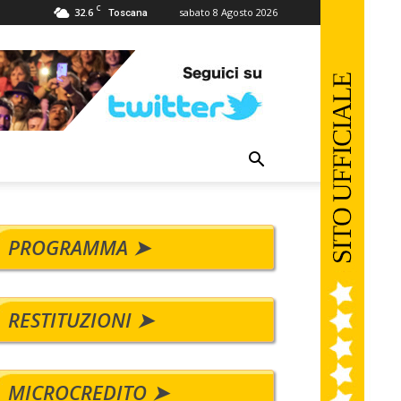
C
32.6
sabato 8 Agosto 2026
Toscana
PROGRAMMA ➤
RESTITUZIONI ➤
MICROCREDITO ➤