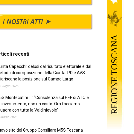
I NOSTRI ATTI ➤
ticoli recenti
unta Capecchi: delusi dal risultato elettorale e dal
todo di composizione della Giunta. PD e AVS
iariscano la posizione sul Campo Largo
 Giugno 2026
S Montecatini T.: “Consulenza sul PEF di ATO è
 investimento, non un costo. Ora facciamo
uadra con tutta la Valdinievole”
 Marzo 2026
ovo sito del Gruppo Consiliare M5S Toscana