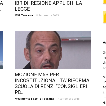
LA
IBRIDI. REGIONE APPLICHI LA
A
LEGGE
M5S Toscana
-
8 Settembre 2015
Ar
Gi
me
ch
12
MOZIONE M5S PER
M5
INCOSTITUZIONALITA’ RIFORMA
un
SCUOLA DI RENZI “CONSIGLIERI
sq
PD...
31
Movimento 5 Stelle Toscana
-
7 Settembre 2015
Nu