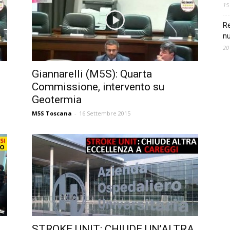
15
Re
nu
20
Giannarelli (M5S): Quarta
Commissione, intervento su
Geotermia
M5S Toscana
-
16 Settembre 2015
STROKE UNIT: CHIUDE UN’ALTRA