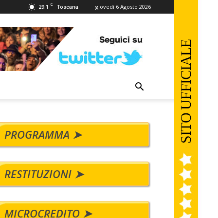
C
29.1
giovedì 6 Agosto 2026
Toscana
PROGRAMMA ➤
RESTITUZIONI ➤
MICROCREDITO ➤