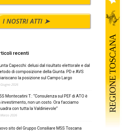
I NOSTRI ATTI ➤
ticoli recenti
unta Capecchi: delusi dal risultato elettorale e dal
todo di composizione della Giunta. PD e AVS
iariscano la posizione sul Campo Largo
 Giugno 2026
S Montecatini T.: “Consulenza sul PEF di ATO è
 investimento, non un costo. Ora facciamo
uadra con tutta la Valdinievole”
 Marzo 2026
ovo sito del Gruppo Consiliare M5S Toscana