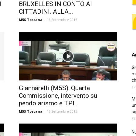
I
BRUXELLES IN CONTO AI
CITTADINI. ALLA...
M5S Toscana
-
16 Settembre 2015
Ar
Gi
me
ch
Giannarelli (M5S): Quarta
12
Commissione, intervento su
M5
pendolarismo e TPL
un
M5S Toscana
-
16 Settembre 2015
sq
31
Nu