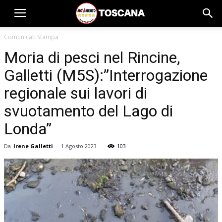
Comunicati Stampa
Moria di pesci nel Rincine,
Galletti (M5S):”Interrogazione
regionale sui lavori di
svuotamento del Lago di
Londa”
Da
Irene Galletti
-
1 Agosto 2023
103