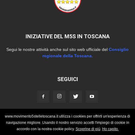
INIZIATIVE DEL M5S IN TOSCANA
Segui le nostre attività anche sul sito web ufficiale del
Consiglio
regionale della Toscana.
SEGUICI
www.movimento5stelletoscana.it utilizza i cookies per offrirti un'esperienza di
HOME
CHI SIAMO
CONTATTI
navigazione migliore. Usando il nostro servizio accetti l'impiego di cookie in
accordo con la nostra cookie policy.
Scoprine di più
.
Ho capito.
© Copyright 2021 - M5S Toscana