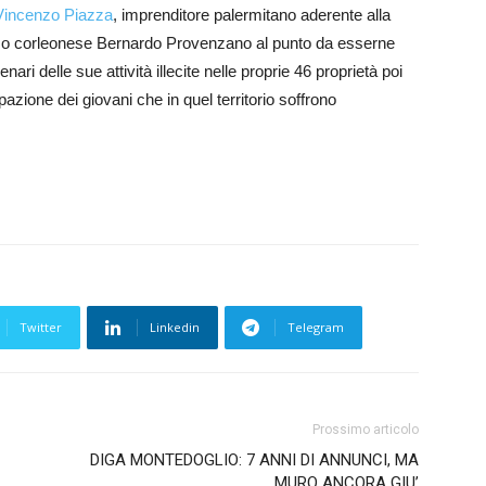
 Vincenzo Piazza
, imprenditore palermitano aderente alla
ioso corleonese Bernardo Provenzano al punto da esserne
nari delle sue attività illecite nelle proprie 46 proprietà poi
azione dei giovani che in quel territorio soffrono
Twitter
Linkedin
Telegram
Prossimo articolo
DIGA MONTEDOGLIO: 7 ANNI DI ANNUNCI, MA
MURO ANCORA GIU’