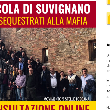
Ar
Gi
me
ch
12
M5
un
sq
31
Nu