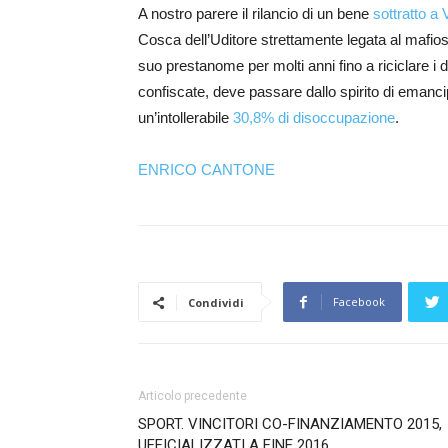
A nostro parere il rilancio di un bene
sottratto a
Cosca dell’Uditore strettamente legata al maf
suo prestanome per molti anni fino a riciclare i de
confiscate, deve passare dallo spirito di emancip
un’intollerabile
30,8% di disoccupazione
.
ENRICO CANTONE
Facebook
Condividi
Articolo precedente
SPORT. VINCITORI CO-FINANZIAMENTO 2015,
UFFICIALIZZATI A FINE 2016