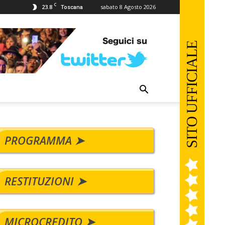
C
23.8
sabato 8 Agosto 2026
Toscana
PROGRAMMA ➤
RESTITUZIONI ➤
MICROCREDITO ➤