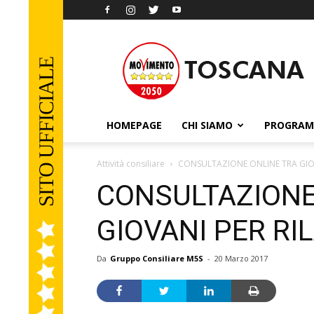
Movimento
5
Stelle
Toscana
HOMEPAGE
CHI SIAMO
PROGRA
Attività consiliare
CONSULTAZIONE ONLINE TRA GIO
CONSULTAZIONE
GIOVANI PER R
Da
Gruppo Consiliare M5S
-
20 Marzo 2017