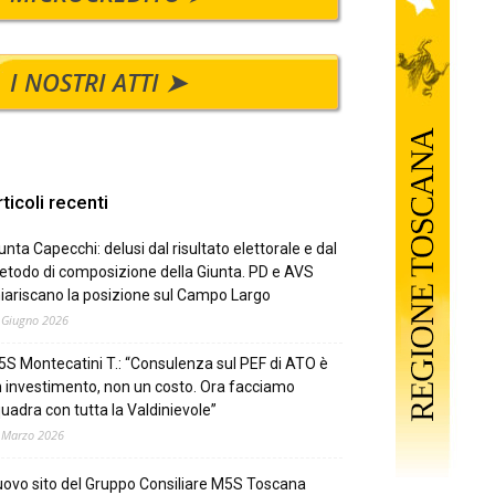
I NOSTRI ATTI ➤
ticoli recenti
unta Capecchi: delusi dal risultato elettorale e dal
todo di composizione della Giunta. PD e AVS
iariscano la posizione sul Campo Largo
 Giugno 2026
S Montecatini T.: “Consulenza sul PEF di ATO è
 investimento, non un costo. Ora facciamo
uadra con tutta la Valdinievole”
 Marzo 2026
ovo sito del Gruppo Consiliare M5S Toscana