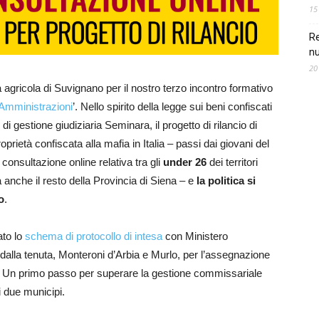
15
Re
nu
20
 agricola di Suvignano per il nostro terzo incontro formativo
 Amministrazioni
’. Nello spirito della legge sui beni confiscati
i gestione giudiziaria Seminara, il progetto di rilancio di
oprietà confiscata alla mafia in Italia – passi dai giovani del
n consultazione online relativa tra gli
under 26
dei territori
a anche il resto della Provincia di Siena – e
la politica si
o
.
ato lo
schema di protocollo di intesa
con Ministero
 dalla tenuta, Monteroni d’Arbia e Murlo, per l’assegnazione
o. Un primo passo per superare la gestione commissariale
i due municipi.