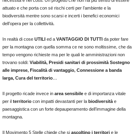
necessità e nei costi. Un progetto che non ha più senso di essere
attuato e che porta con sé rischi certi per l’ambiente e la
biodiversità mentre sono scarsi e incerti i benefici economici
dell’opera per la collettività.
In realtà di cose
UTILI
ed a
VANTAGGIO DI TUTTI
da poter fare
per la montagna con quella somma ce ne sono moltissime, che da
tempo vengono richieste ma per le quali le amministrazioni non
trovano soldi:
Viabilità, Presidi sanitari di prossimità Sostegno
alle imprese, Fiscalità di vantaggio, Connessione a banda
larga, Cura del territorio
…
Il progetto ricade invece in
area sensibile
e di importanza vitale
per il
territorio
con impatti devastanti per la
biodiversità
e
paesaggistica con un forte depauperamento dell’immagine della
montagna.
Il Movimento 5 Stelle chiede che si
ascoltino i territori
e le