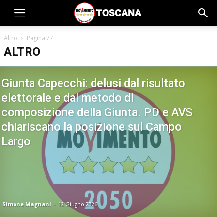
Altro
Pagina 77
ALTRO
Giunta Capecchi: delusi dal risultato
elettorale e dal metodo di
composizione della Giunta. PD e AVS
chiariscano la posizione sul Campo
Largo
Simone Magnani
-
12 Giugno 2026