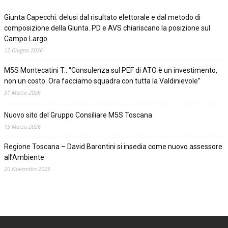
Giunta Capecchi: delusi dal risultato elettorale e dal metodo di
composizione della Giunta. PD e AVS chiariscano la posizione sul
Campo Largo
12 Giugno 2026
M5S Montecatini T.: “Consulenza sul PEF di ATO è un investimento,
non un costo. Ora facciamo squadra con tutta la Valdinievole”
31 Marzo 2026
Nuovo sito del Gruppo Consiliare M5S Toscana
15 Marzo 2026
Regione Toscana – David Barontini si insedia come nuovo assessore
all’Ambiente
20 Novembre 2025