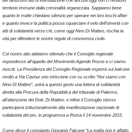
dei tantissimi atti di intimidazione che ancora oggi non ci rendono
territorio immune dalla criminalità organizzata. Sappiamo bene
quanto le mafie chiedano silenzio per operare nei loro loschi affari
e quanto invece la politica possa squarciare il velo dell’omertà con
atti di solidarietà verso chi, come oggi Nino Di Matteo, rischia la
vita per difendere le nostre regole di convivenza civile.
Col nostro atto abbiamo ottenuto che il Consiglio regionale
rispondesse all’appello del Movimento Agende Rosse e ci siamo
riusciti.
La Presidenza del Consiglio Regionale esporrà sul balcone
rivolto a Via Cavour uno striscione con su scritto “Noi siamo con
Nino Di Matteo”, unirà a questo gesto una lettera di solidarietà
diretta alla Procura della Repubblica del tribunale di Palermo,
all’attenzione del Dott. Di Matteo, e infine il Consiglio stesso
parteciperà istituzionalmente alla manifestazione nazionale di
solidarietà del pm, in programma a Roma il 14 novembre 2015.
Come disse il compianto Giovanni Falcone
“La mafia non è affatto