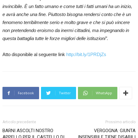
invincibile. È un fatto umano e come tutti i fatti umani ha un inizio,
e avrà anche una fine. Piuttosto bisogna rendersi conto che è un
fenomeno terribilmente serio e molto grave e che si può vincere
non pretendendo eroismo da inermi cittadini, ma impegnando in
questa battaglia tutte le forze migliori delle istituzioni”.
Atto disponibile al seguente link
http://bit.ly/1PRDjZs
Facebook
Twitter
WhatsApp
Articolo precedente
Prossimo articolo
BARNI ASCOLTI NOSTRO
VERGOGNA: GIUNTA
APPELLO PER IL CASTELLO DI
INSENSIBILE TIENE DISABILI