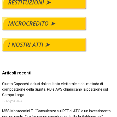
RESTITUZIONI ➤
MICROCREDITO ➤
I NOSTRI ATTI ➤
Articoli recenti
Giunta Capecchi: delusi dal risultato elettorale e dal metodo di
composizione della Giunta. PD e AVS chiariscano la posizione sul
Campo Largo
12 Giugno 2026
M5S Montecatini T.: “Consulenza sul PEF di ATO è un investimento,
non un costo. Ora facciamo squadra con tutta la Valdinievole”