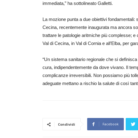
immediata,” ha sottolineato Galletti.
La mozione punta a due obiettivi fondamentali: sfr
Cecina, recentemente inaugurata ma ancora sotto
trattare le patologie aritmiche più complesse; e
Val di Cecina, in Val di Cornia e all’Elba, per gar
“Un sistema sanitario regionale che si definisca e
cura, indipendentemente da dove vivano. Il tempo 
complicanze irreversibili. Non possiamo più toller
adeguate mettano a rischio la salute di così tant
Facebook
Condividi