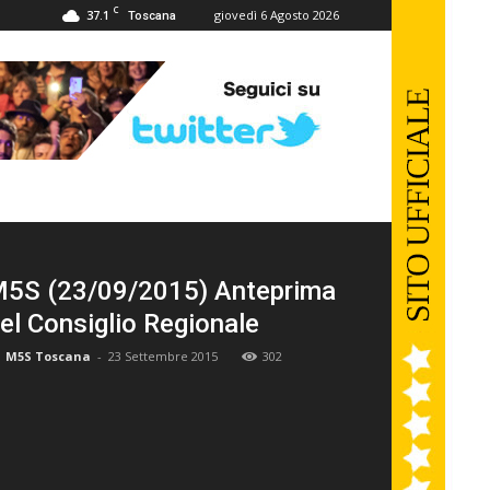
C
37.1
giovedì 6 Agosto 2026
Toscana
5S (23/09/2015) Anteprima
el Consiglio Regionale
M5S Toscana
-
23 Settembre 2015
302