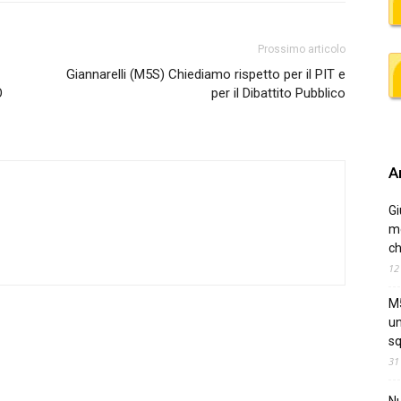
Prossimo articolo
Giannarelli (M5S) Chiediamo rispetto per il PIT e
O
per il Dibattito Pubblico
Ar
Gi
me
ch
12
M5
un
sq
31
Nu