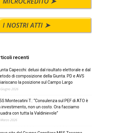
MICROCREDITO ➤
I NOSTRI ATTI ➤
ticoli recenti
unta Capecchi: delusi dal risultato elettorale e dal
todo di composizione della Giunta. PD e AVS
iariscano la posizione sul Campo Largo
 Giugno 2026
S Montecatini T.: “Consulenza sul PEF di ATO è
 investimento, non un costo. Ora facciamo
uadra con tutta la Valdinievole”
 Marzo 2026
ovo sito del Gruppo Consiliare M5S Toscana