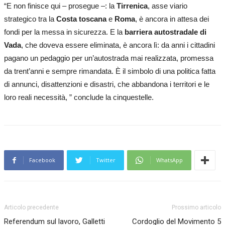
“E non finisce qui – prosegue –: la
Tirrenica
, asse viario
strategico tra la
Costa toscana
e
Roma
, è ancora in attesa dei
fondi per la messa in sicurezza. E la
barriera autostradale di
Vada
, che doveva essere eliminata, è ancora lì: da anni i cittadini
pagano un pedaggio per un’autostrada mai realizzata, promessa
da trent’anni e sempre rimandata. È il simbolo di una politica fatta
di annunci, disattenzioni e disastri, che abbandona i territori e le
loro reali necessità, ” conclude la cinquestelle.
Facebook
Twitter
WhatsApp
Articolo precedente
Prossimo articolo
Referendum sul lavoro, Galletti
Cordoglio del Movimento 5