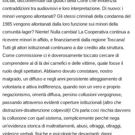
sociali, disconfermate dai giudici della Corte che evidenzia
contraddizioni tra audiovisivi e loro interpretazione. Di nuovo: i
minori vengono allontanati? Gli stessi criminali della condanna del
1985 vengono allontanati dalla loro funzione sui minori della
comunità-lager? Niente! Nulla cambia! La Cooperativa continua a
ricevere minori in affido, e finanziamenti dalla regione Toscana!
Tutti gli attori istituzionali continuano a dar credito alla struttura.
Come commissione ci è doverosamente toccato cercare di
comprendere al di là dei carnefici e delle vittime, quale fosse il
ruolo degli spettatori. Abbiamo dovuto constatare, nostro
malgrado, un diffuso e negli anni persistente atteggiamento di
volontaria e attiva indifferenza, quando non un vero e proprio
negazionismo, omertà diffusa, persino collusioni vergognose,
passando attraverso evidenti coperture istituzionali (altro che
distrazioni-disattenzione colpevoli)! Chi parla così rischia davvero
la collusione con quel sistema, semplicemente perché nega
un’evidenza storica di maltrattamenti, abusi, oltraggi, oltraggi,
violenze verbali, fisiche e psicologiche devastanti: danni