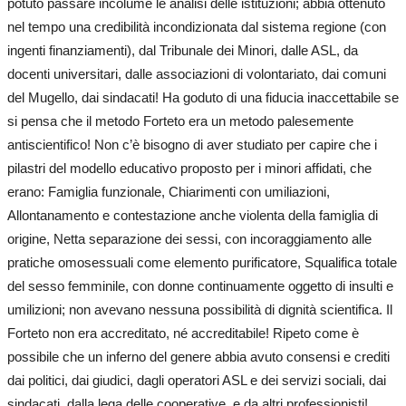
potuto passare incolume le analisi delle istituzioni; abbia ottenuto
nel tempo una credibilità incondizionata dal sistema regione (con
ingenti finanziamenti), dal Tribunale dei Minori, dalle ASL, da
docenti universitari, dalle associazioni di volontariato, dai comuni
del Mugello, dai sindacati! Ha goduto di una fiducia inaccettabile se
si pensa che il metodo Forteto era un metodo palesemente
antiscientifico! Non c’è bisogno di aver studiato per capire che i
pilastri del modello educativo proposto per i minori affidati, che
erano: Famiglia funzionale, Chiarimenti con umiliazioni,
Allontanamento e contestazione anche violenta della famiglia di
origine, Netta separazione dei sessi, con incoraggiamento alle
pratiche omosessuali come elemento purificatore, Squalifica totale
del sesso femminile, con donne continuamente oggetto di insulti e
umilizioni; non avevano nessuna possibilità di dignità scientifica. Il
Forteto non era accreditato, né accreditabile! Ripeto come è
possibile che un inferno del genere abbia avuto consensi e crediti
dai politici, dai giudici, dagli operatori ASL e dei servizi sociali, dai
sindacati, dalla lega delle cooperative, e da altri professionisti!