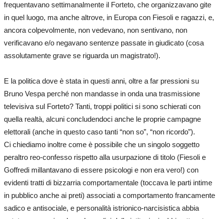
frequentavano settimanalmente il Forteto, che organizzavano gite
in quel luogo, ma anche altrove, in Europa con Fiesoli e ragazzi, e,
ancora colpevolmente, non vedevano, non sentivano, non
verificavano e/o negavano sentenze passate in giudicato (cosa
assolutamente grave se riguarda un magistrato!).
E la politica dove è stata in questi anni, oltre a far pressioni su
Bruno Vespa perché non mandasse in onda una trasmissione
televisiva sul Forteto? Tanti, troppi politici si sono schierati con
quella realtà, alcuni concludendoci anche le proprie campagne
elettorali (anche in questo caso tanti “non so”, “non ricordo”).
Ci chiediamo inoltre come è possibile che un singolo soggetto
peraltro reo-confesso rispetto alla usurpazione di titolo (Fiesoli e
Goffredi millantavano di essere psicologi e non era vero!) con
evidenti tratti di bizzarria comportamentale (toccava le parti intime
in pubblico anche ai preti) associati a comportamento francamente
sadico e antisociale, e personalità istrionico-narcisistica abbia