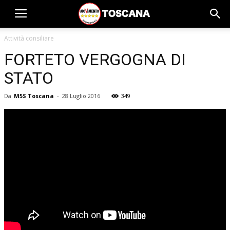
Attività consiliare
FORTETO VERGOGNA DI
STATO
Da
M5S Toscana
-
28 Luglio 2016
349