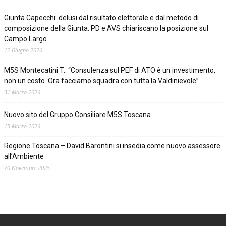
Giunta Capecchi: delusi dal risultato elettorale e dal metodo di
composizione della Giunta. PD e AVS chiariscano la posizione sul
Campo Largo
12 Giugno 2026
M5S Montecatini T.: “Consulenza sul PEF di ATO è un investimento,
non un costo. Ora facciamo squadra con tutta la Valdinievole”
31 Marzo 2026
Nuovo sito del Gruppo Consiliare M5S Toscana
15 Marzo 2026
Regione Toscana – David Barontini si insedia come nuovo assessore
all’Ambiente
20 Novembre 2025