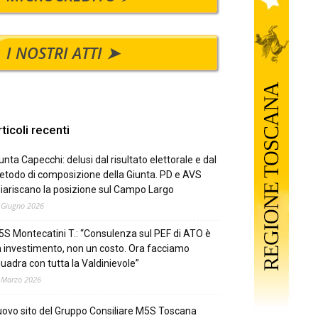
I NOSTRI ATTI ➤
ticoli recenti
unta Capecchi: delusi dal risultato elettorale e dal
todo di composizione della Giunta. PD e AVS
iariscano la posizione sul Campo Largo
 Giugno 2026
S Montecatini T.: “Consulenza sul PEF di ATO è
 investimento, non un costo. Ora facciamo
uadra con tutta la Valdinievole”
 Marzo 2026
ovo sito del Gruppo Consiliare M5S Toscana