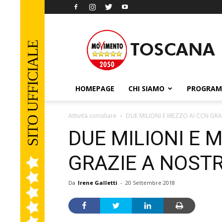
Movimento
5
Stelle
Toscana
HOMEPAGE
CHI SIAMO
PROGRA
Attività consiliare
DUE MILIONI E MEZZO AI CCN GRA
DUE MILIONI E 
GRAZIE A NOSTR
Da
Irene Galletti
-
20 Settembre 2018