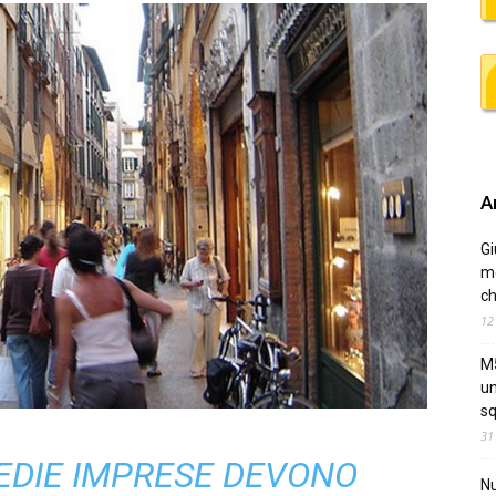
Ar
Gi
me
ch
12
M5
un
sq
31
MEDIE IMPRESE DEVONO
Nu