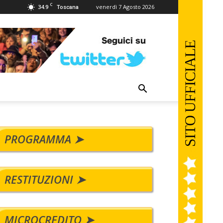
C
34.9
venerdì 7 Agosto 2026
Toscana
PROGRAMMA ➤
RESTITUZIONI ➤
MICROCREDITO ➤