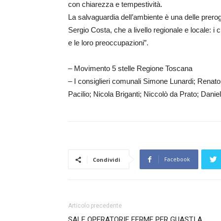
con chiarezza e tempestività.
La salvaguardia dell’ambiente è una delle preroga
Sergio Costa, che a livello regionale e locale: i c
e le loro preoccupazioni”.
– Movimento 5 stelle Regione Toscana
– I consiglieri comunali Simone Lunardi; Renat
Pacilio; Nicola Briganti; Niccolò da Prato; Danie
Facebook
Condividi
Articolo precedente
SALE OPERATORIE FERME PER GUASTI A