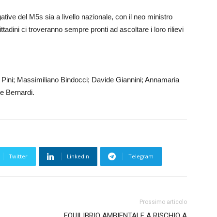
tive del M5s sia a livello nazionale, con il neo ministro
ittadini ci troveranno sempre pronti ad ascoltare i loro rilievi
o Pini; Massimiliano Bindocci; Davide Giannini; Annamaria
le Bernardi.
Twitter
Linkedin
Telegram
Prossimo articolo
EQUILIBRIO AMBIENTALE A RISCHIO A