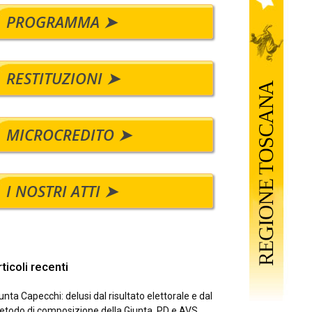
PROGRAMMA ➤
RESTITUZIONI ➤
MICROCREDITO ➤
I NOSTRI ATTI ➤
ticoli recenti
unta Capecchi: delusi dal risultato elettorale e dal
todo di composizione della Giunta. PD e AVS