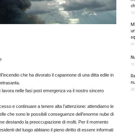
ch
12
M5
un
sq
31
Nu
e
15
ll’incendio che ha divorato il capannone di una ditta edile in
Re
nu
ietrasanta.
20
lì lavora nelle fasi post emergenza va il nostro sincero
o e continuare a tenere alta l’attenzione: attendiamo le
uelle che sono le possibili conseguenze dell’enorme nube di
amme destando la preoccupazione di molti. Per il momento
identi del luogo abbiano il pieno diritto di essere informati