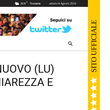
C
32.6
sabato 8 Agosto 2026
Toscana
UOVO (LU)
HIAREZZA E