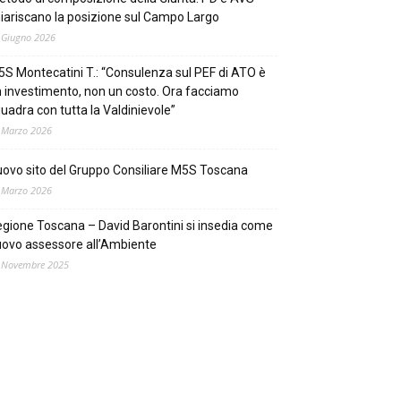
iariscano la posizione sul Campo Largo
 Giugno 2026
S Montecatini T.: “Consulenza sul PEF di ATO è
 investimento, non un costo. Ora facciamo
uadra con tutta la Valdinievole”
 Marzo 2026
ovo sito del Gruppo Consiliare M5S Toscana
 Marzo 2026
gione Toscana – David Barontini si insedia come
ovo assessore all’Ambiente
 Novembre 2025