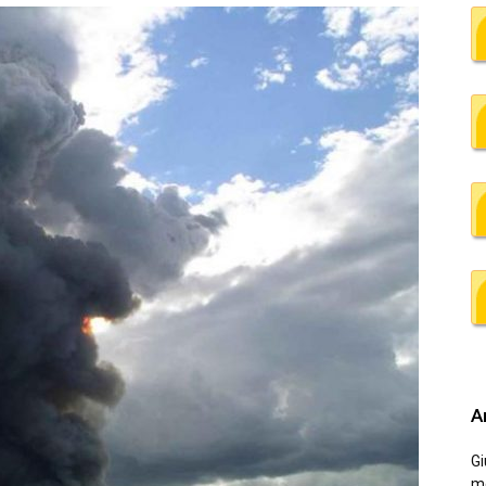
Ar
Gi
me