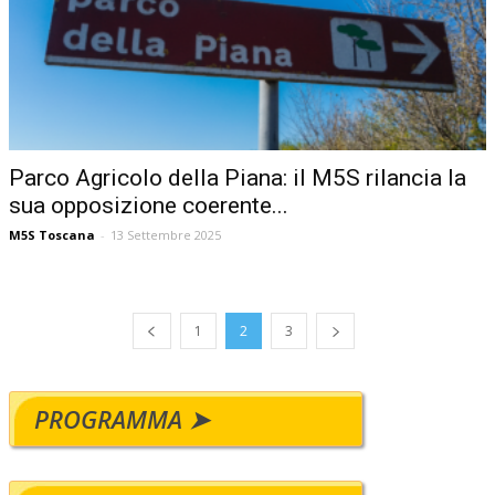
Parco Agricolo della Piana: il M5S rilancia la
sua opposizione coerente...
M5S Toscana
-
13 Settembre 2025
1
2
3
PROGRAMMA ➤