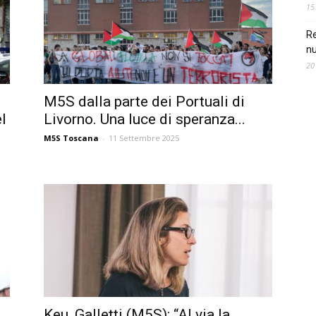
15
Re
nu
20
M5S dalla parte dei Portuali di
el
Livorno. Una luce di speranza...
M5S Toscana
-
11 Settembre 2025
Keu, Galletti (M5S): “Al via la