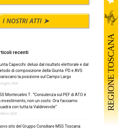
I NOSTRI ATTI ➤
ticoli recenti
unta Capecchi: delusi dal risultato elettorale e dal
todo di composizione della Giunta. PD e AVS
iariscano la posizione sul Campo Largo
 Giugno 2026
S Montecatini T.: “Consulenza sul PEF di ATO è
 investimento, non un costo. Ora facciamo
uadra con tutta la Valdinievole”
 Marzo 2026
ovo sito del Gruppo Consiliare M5S Toscana