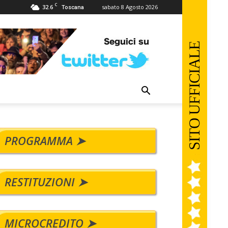
C
32.6
sabato 8 Agosto 2026
Toscana
PROGRAMMA ➤
RESTITUZIONI ➤
MICROCREDITO ➤