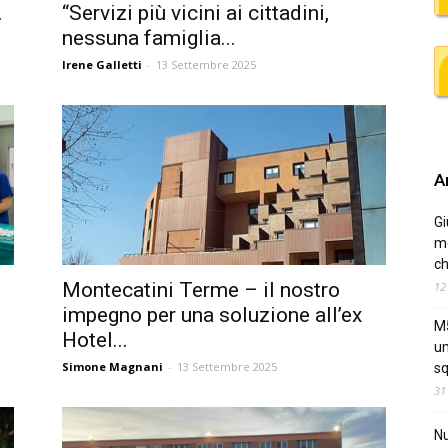
.
“Servizi più vicini ai cittadini,
nessuna famiglia...
Irene Galletti
-
13 Settembre 2025
Ar
Gi
me
ch
Montecatini Terme – il nostro
12
impegno per una soluzione all’ex
M5
Hotel...
un
Simone Magnani
-
13 Settembre 2025
sq
31
Nu