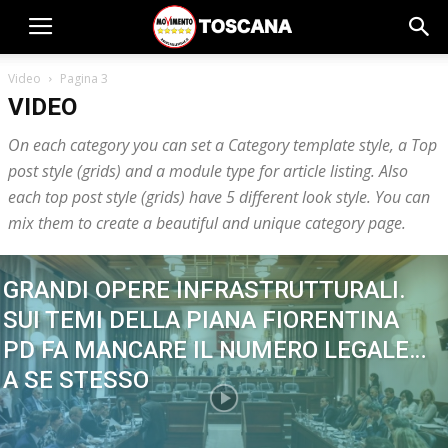
Video
Pagina 3
VIDEO
On each category you can set a Category template style, a Top
post style (grids) and a module type for article listing. Also
each top post style (grids) have 5 different look style. You can
mix them to create a beautiful and unique category page.
GRANDI OPERE INFRASTRUTTURALI.
SUI TEMI DELLA PIANA FIORENTINA
PD FA MANCARE IL NUMERO LEGALE…
A SE STESSO