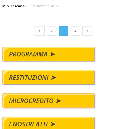
M5S Toscana
-
16 Settembre 2015
2
3
4
PROGRAMMA ➤
RESTITUZIONI ➤
MICROCREDITO ➤
I NOSTRI ATTI ➤