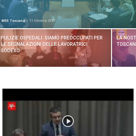
M5S Toscana
-
11 Ottobre 2017
PULIZIE OSPEDALI. SIAMO PREOCCUPATI PER
LA NOST
LE SEGNALAZIONI DELLE LAVORATRICI
TOSCAN
SODEXO