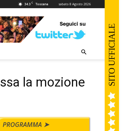
C
34.3
sabato 8 Agosto 2026
Toscana
assa la mozione
PROGRAMMA ➤