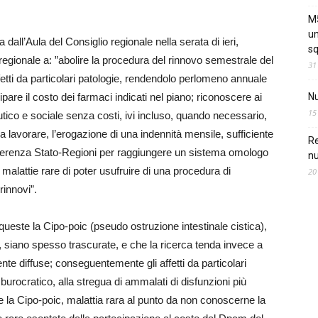
M5
un
dall’Aula del Consiglio regionale nella serata di ieri,
sq
egionale a: ”abolire la procedura del rinnovo semestrale del
31
ffetti da particolari patologie, rendendolo perlomeno annuale
ipare il costo dei farmaci indicati nel piano; riconoscere ai
Nu
15
peutico e sociale senza costi, ivi incluso, quando necessario,
 lavorare, l’erogazione di una indennità mensile, sufficiente
Re
onferenza Stato-Regioni per raggiungere un sistema omologo
nu
 malattie rare di poter usufruire di una procedura di
20
rinnovi”.
ueste la Cipo-poic (pseudo ostruzione intestinale cistica),
e, siano spesso trascurate, e che la ricerca tenda invece a
te diffuse; conseguentemente gli affetti da particolari
o burocratico, alla stregua di ammalati di disfunzioni più
 la Cipo-poic, malattia rara al punto da non conoscerne la