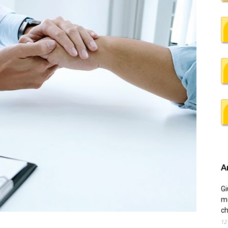
Ar
Gi
me
ch
12