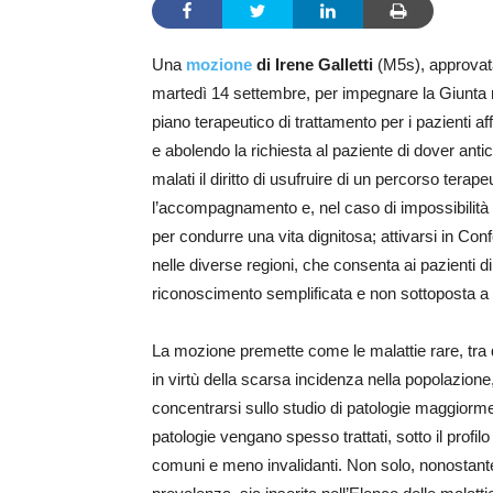
Una
mozione
di Irene Galletti
(M5s), approvata 
martedì 14 settembre, per impegnare la Giunta r
piano terapeutico di trattamento per i pazienti a
e abolendo la richiesta al paziente di dover antic
malati il diritto di usufruire di un percorso tera
l’accompagnamento e, nel caso di impossibilità a
per condurre una vita dignitosa; attivarsi in C
nelle diverse regioni, che consenta ai pazienti di
riconoscimento semplificata e non sottoposta a 
La mozione premette come le malattie rare, tra q
in virtù della scarsa incidenza nella popolazion
concentrarsi sullo studio di patologie maggiormen
patologie vengano spesso trattati, sotto il profil
comuni e meno invalidanti. Non solo, nonostante