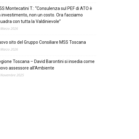
S Montecatini T.: “Consulenza sul PEF di ATO è
 investimento, non un costo. Ora facciamo
uadra con tutta la Valdinievole”
 Marzo 2026
ovo sito del Gruppo Consiliare M5S Toscana
 Marzo 2026
gione Toscana – David Barontini si insedia come
ovo assessore all’Ambiente
 Novembre 2025