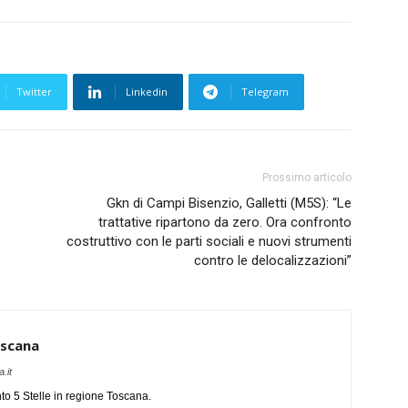
Twitter
Linkedin
Telegram
Prossimo articolo
Gkn di Campi Bisenzio, Galletti (M5S): “Le
trattative ripartono da zero. Ora confronto
costruttivo con le parti sociali e nuovi strumenti
contro le delocalizzazioni”
oscana
.it
o 5 Stelle in regione Toscana.