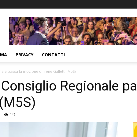
MMA
PRIVACY
CONTATTI
onale passa la mozione di Irene Galletti (M5S)
in Consiglio Regionale p
i (M5S)
147