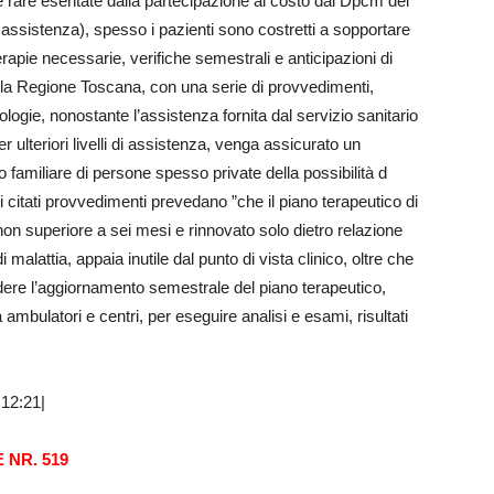
ie rare esentate dalla partecipazione al costo dal Dpcm del
i assistenza), spesso i pazienti sono costretti a sopportare
apie necessarie, verifiche semestrali e anticipazioni di
e la Regione Toscana, con una serie di provvedimenti,
tologie, nonostante l’assistenza fornita dal servizio sanitario
r ulteriori livelli di assistenza, venga assicurato un
familiare di persone spesso private della possibilità d
 citati provvedimenti prevedano ”che il piano terapeutico di
on superiore a sei mesi e rinnovato solo dietro relazione
malattia, appaia inutile dal punto di vista clinico, oltre che
dere l’aggiornamento semestrale del piano terapeutico,
ambulatori e centri, per eseguire analisi e esami, risultati
12:21|
 NR. 519