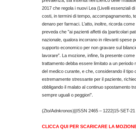
prevalenza, sia inserita nell’Elenco delle malatt
2017 che regola i nuovi Lea (Livelli essenziali d
costi, in termini di tempo, accompagnamento, ter
denaro per farmaci. L’atto, inoltre, ricorda com
preveda che ”ai pazienti affetti da |particolari pa
nazionale, qualora incorrano in rilevanti spese pe
supporto economico per non gravare sul bilancio 
lavorare”. La mozione, infine, fa presente come i
trattamento debba essere limitato a un periodo n
del medico curante, e che, considerando il tipo di 
estremamente stressante per il paziente, richie
obbligando il malato al continuo spostamento tra 
sempre uguali o peggiori”.
(Zto/Adnkronos)||ISSN 2465 – 1222|15-SET-21 
CLICCA QUI PER SCARICARE LA MOZIONE