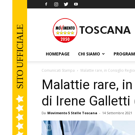
Movimento
5
Stelle
Toscana
HOMEPAGE
CHI SIAMO
PROGRA
Comunicati Stampa
Malattie rare, in Consiglio Regi
Malattie rare, 
di Irene Gallett
Da
Movimento 5 Stelle Toscana
-
14 Settembre 2021